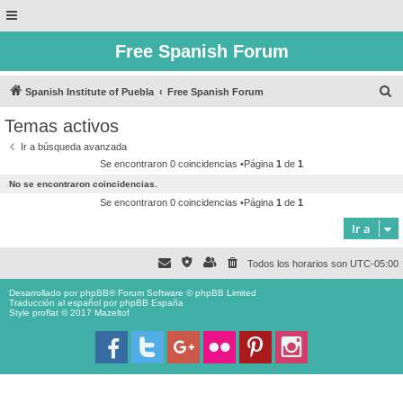
Free Spanish Forum
B
Spanish Institute of Puebla
Free Spanish Forum
u
Temas activos
s
Ir a búsqueda avanzada
c
Se encontraron 0 coincidencias •Página
1
de
1
a
No se encontraron coincidencias.
r
Se encontraron 0 coincidencias •Página
1
de
1
Ir a
Todos los horarios son
UTC-05:00
Desarrollado por
phpBB
® Forum Software © phpBB Limited
Traducción al español por
phpBB España
Style proflat © 2017
Mazeltof