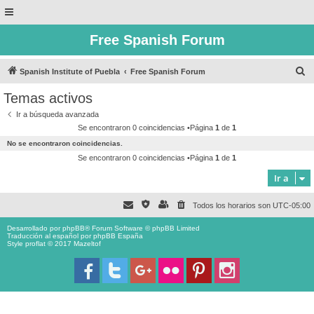
Free Spanish Forum
B
Spanish Institute of Puebla
Free Spanish Forum
u
Temas activos
s
Ir a búsqueda avanzada
c
Se encontraron 0 coincidencias •Página
1
de
1
a
No se encontraron coincidencias.
r
Se encontraron 0 coincidencias •Página
1
de
1
Ir a
Todos los horarios son
UTC-05:00
Desarrollado por
phpBB
® Forum Software © phpBB Limited
Traducción al español por
phpBB España
Style proflat © 2017
Mazeltof