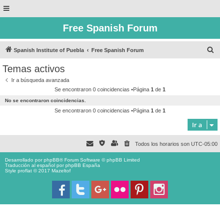
Free Spanish Forum
B
Spanish Institute of Puebla
Free Spanish Forum
u
Temas activos
s
Ir a búsqueda avanzada
c
Se encontraron 0 coincidencias •Página
1
de
1
a
No se encontraron coincidencias.
r
Se encontraron 0 coincidencias •Página
1
de
1
Ir a
Todos los horarios son
UTC-05:00
Desarrollado por
phpBB
® Forum Software © phpBB Limited
Traducción al español por
phpBB España
Style proflat © 2017
Mazeltof