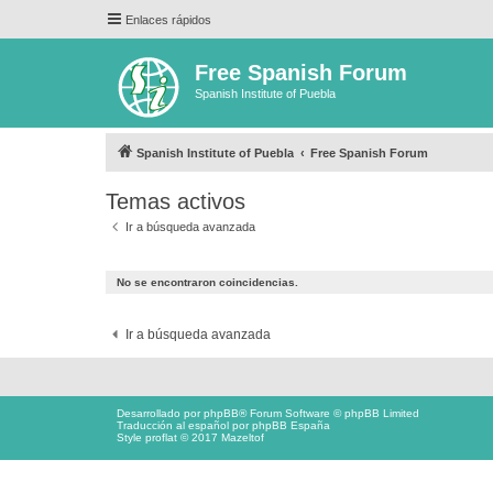
Enlaces rápidos
Free Spanish Forum
Spanish Institute of Puebla
Spanish Institute of Puebla
Free Spanish Forum
Temas activos
Ir a búsqueda avanzada
No se encontraron coincidencias.
Ir a búsqueda avanzada
Desarrollado por
phpBB
® Forum Software © phpBB Limited
Traducción al español por
phpBB España
Style proflat © 2017
Mazeltof