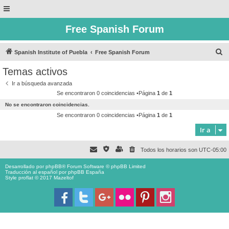
Free Spanish Forum
B
Spanish Institute of Puebla
Free Spanish Forum
u
Temas activos
s
Ir a búsqueda avanzada
c
Se encontraron 0 coincidencias •Página
1
de
1
a
No se encontraron coincidencias.
r
Se encontraron 0 coincidencias •Página
1
de
1
Ir a
Todos los horarios son
UTC-05:00
Desarrollado por
phpBB
® Forum Software © phpBB Limited
Traducción al español por
phpBB España
Style proflat © 2017
Mazeltof