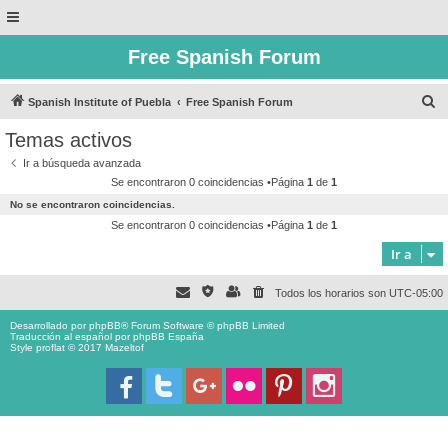
Free Spanish Forum
B
Spanish Institute of Puebla
Free Spanish Forum
u
Temas activos
s
Ir a búsqueda avanzada
c
Se encontraron 0 coincidencias •Página
1
de
1
a
No se encontraron coincidencias.
r
Se encontraron 0 coincidencias •Página
1
de
1
Ir a
Todos los horarios son
UTC-05:00
Desarrollado por
phpBB
® Forum Software © phpBB Limited
Traducción al español por
phpBB España
Style proflat © 2017
Mazeltof