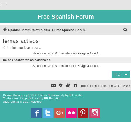
Free Spanish Forum
B
Spanish Institute of Puebla
Free Spanish Forum
u
Temas activos
s
Ir a búsqueda avanzada
c
Se encontraron 0 coincidencias •Página
1
de
1
a
No se encontraron coincidencias.
r
Se encontraron 0 coincidencias •Página
1
de
1
Ir a
Todos los horarios son
UTC-05:00
Desarrollado por
phpBB
® Forum Software © phpBB Limited
Traducción al español por
phpBB España
Style proflat © 2017
Mazeltof