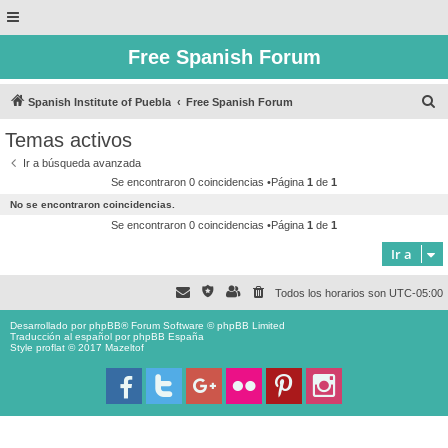
Free Spanish Forum
B
Spanish Institute of Puebla
Free Spanish Forum
u
Temas activos
s
Ir a búsqueda avanzada
c
Se encontraron 0 coincidencias •Página
1
de
1
a
No se encontraron coincidencias.
r
Se encontraron 0 coincidencias •Página
1
de
1
Ir a
Todos los horarios son
UTC-05:00
Desarrollado por
phpBB
® Forum Software © phpBB Limited
Traducción al español por
phpBB España
Style proflat © 2017
Mazeltof