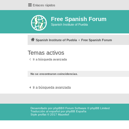
Enlaces rápidos
Free Spanish Forum
Spanish Institute of Puebla
Spanish Institute of Puebla
Free Spanish Forum
Temas activos
Ir a búsqueda avanzada
No se encontraron coincidencias.
Ir a búsqueda avanzada
Desarrollado por
phpBB
® Forum Software © phpBB Limited
Traducción al español por
phpBB España
Style proflat © 2017
Mazeltof