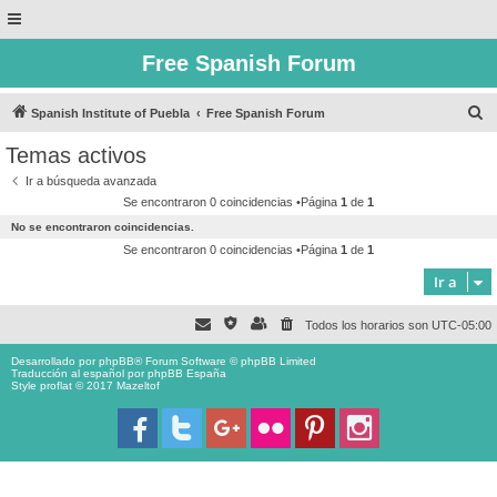
Free Spanish Forum
B
Spanish Institute of Puebla
Free Spanish Forum
u
Temas activos
s
Ir a búsqueda avanzada
c
Se encontraron 0 coincidencias •Página
1
de
1
a
No se encontraron coincidencias.
r
Se encontraron 0 coincidencias •Página
1
de
1
Ir a
Todos los horarios son
UTC-05:00
Desarrollado por
phpBB
® Forum Software © phpBB Limited
Traducción al español por
phpBB España
Style proflat © 2017
Mazeltof