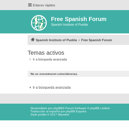
Enlaces rápidos
Free Spanish Forum
Spanish Institute of Puebla
Spanish Institute of Puebla
Free Spanish Forum
Temas activos
Ir a búsqueda avanzada
No se encontraron coincidencias.
Ir a búsqueda avanzada
Desarrollado por
phpBB
® Forum Software © phpBB Limited
Traducción al español por
phpBB España
Style proflat © 2017
Mazeltof