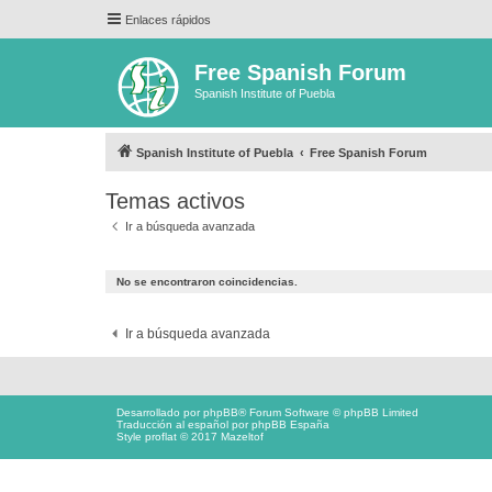
Enlaces rápidos
Free Spanish Forum
Spanish Institute of Puebla
Spanish Institute of Puebla
Free Spanish Forum
Temas activos
Ir a búsqueda avanzada
No se encontraron coincidencias.
Ir a búsqueda avanzada
Desarrollado por
phpBB
® Forum Software © phpBB Limited
Traducción al español por
phpBB España
Style proflat © 2017
Mazeltof