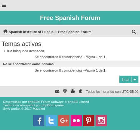
Free Spanish Forum
B
Spanish Institute of Puebla
Free Spanish Forum
u
Temas activos
s
Ir a búsqueda avanzada
c
Se encontraron 0 coincidencias •Página
1
de
1
a
No se encontraron coincidencias.
r
Se encontraron 0 coincidencias •Página
1
de
1
Ir a
Todos los horarios son
UTC-05:00
Desarrollado por
phpBB
® Forum Software © phpBB Limited
Traducción al español por
phpBB España
Style proflat © 2017
Mazeltof