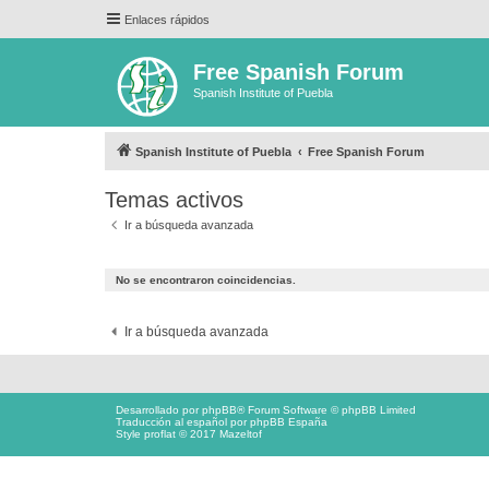
Enlaces rápidos
Free Spanish Forum
Spanish Institute of Puebla
Spanish Institute of Puebla
Free Spanish Forum
Temas activos
Ir a búsqueda avanzada
No se encontraron coincidencias.
Ir a búsqueda avanzada
Desarrollado por
phpBB
® Forum Software © phpBB Limited
Traducción al español por
phpBB España
Style proflat © 2017
Mazeltof