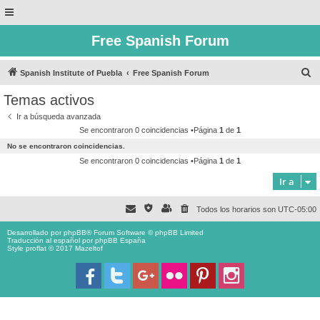
Free Spanish Forum
B
Spanish Institute of Puebla
Free Spanish Forum
u
Temas activos
s
Ir a búsqueda avanzada
c
Se encontraron 0 coincidencias •Página
1
de
1
a
No se encontraron coincidencias.
r
Se encontraron 0 coincidencias •Página
1
de
1
Ir a
Todos los horarios son
UTC-05:00
Desarrollado por
phpBB
® Forum Software © phpBB Limited
Traducción al español por
phpBB España
Style proflat © 2017
Mazeltof