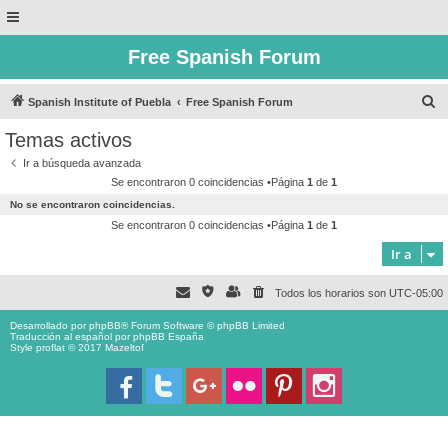
Free Spanish Forum
B
Spanish Institute of Puebla
Free Spanish Forum
u
Temas activos
s
Ir a búsqueda avanzada
c
Se encontraron 0 coincidencias •Página
1
de
1
a
No se encontraron coincidencias.
r
Se encontraron 0 coincidencias •Página
1
de
1
Ir a
Todos los horarios son
UTC-05:00
Desarrollado por
phpBB
® Forum Software © phpBB Limited
Traducción al español por
phpBB España
Style proflat © 2017
Mazeltof