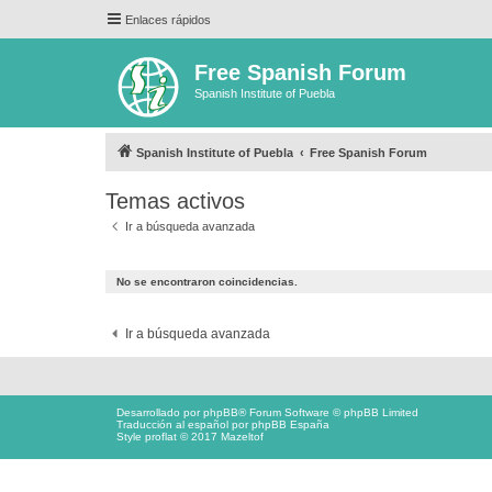
Enlaces rápidos
Free Spanish Forum
Spanish Institute of Puebla
Spanish Institute of Puebla
Free Spanish Forum
Temas activos
Ir a búsqueda avanzada
No se encontraron coincidencias.
Ir a búsqueda avanzada
Desarrollado por
phpBB
® Forum Software © phpBB Limited
Traducción al español por
phpBB España
Style proflat © 2017
Mazeltof