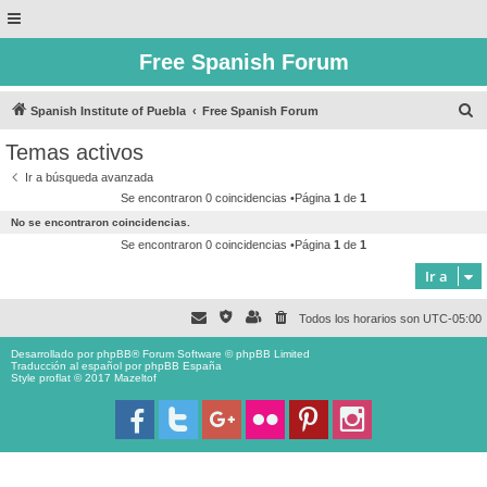
Free Spanish Forum
B
Spanish Institute of Puebla
Free Spanish Forum
u
Temas activos
s
Ir a búsqueda avanzada
c
Se encontraron 0 coincidencias •Página
1
de
1
a
No se encontraron coincidencias.
r
Se encontraron 0 coincidencias •Página
1
de
1
Ir a
Todos los horarios son
UTC-05:00
Desarrollado por
phpBB
® Forum Software © phpBB Limited
Traducción al español por
phpBB España
Style proflat © 2017
Mazeltof