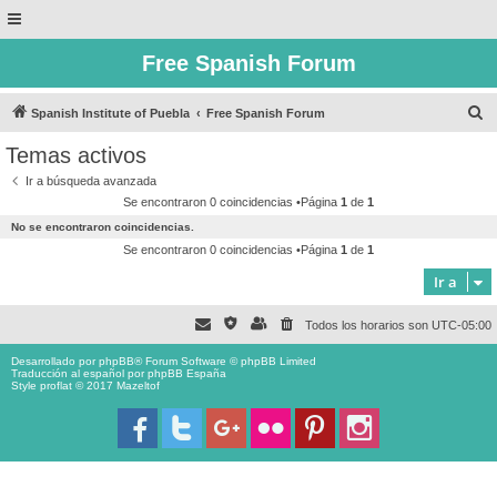
Free Spanish Forum
B
Spanish Institute of Puebla
Free Spanish Forum
u
Temas activos
s
Ir a búsqueda avanzada
c
Se encontraron 0 coincidencias •Página
1
de
1
a
No se encontraron coincidencias.
r
Se encontraron 0 coincidencias •Página
1
de
1
Ir a
Todos los horarios son
UTC-05:00
Desarrollado por
phpBB
® Forum Software © phpBB Limited
Traducción al español por
phpBB España
Style proflat © 2017
Mazeltof