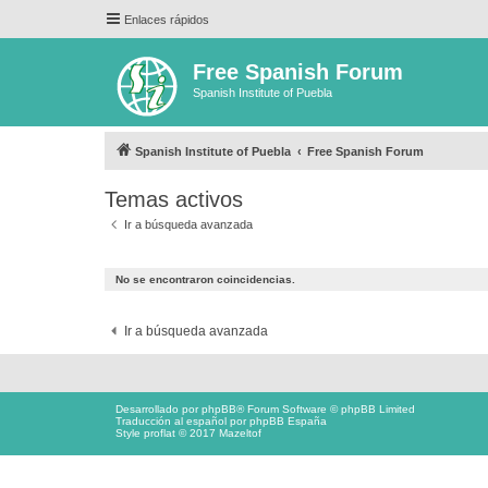
Enlaces rápidos
Free Spanish Forum
Spanish Institute of Puebla
Spanish Institute of Puebla
Free Spanish Forum
Temas activos
Ir a búsqueda avanzada
No se encontraron coincidencias.
Ir a búsqueda avanzada
Desarrollado por
phpBB
® Forum Software © phpBB Limited
Traducción al español por
phpBB España
Style proflat © 2017
Mazeltof