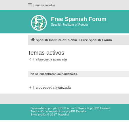
Enlaces rápidos
Free Spanish Forum
Spanish Institute of Puebla
Spanish Institute of Puebla
Free Spanish Forum
Temas activos
Ir a búsqueda avanzada
No se encontraron coincidencias.
Ir a búsqueda avanzada
Desarrollado por
phpBB
® Forum Software © phpBB Limited
Traducción al español por
phpBB España
Style proflat © 2017
Mazeltof