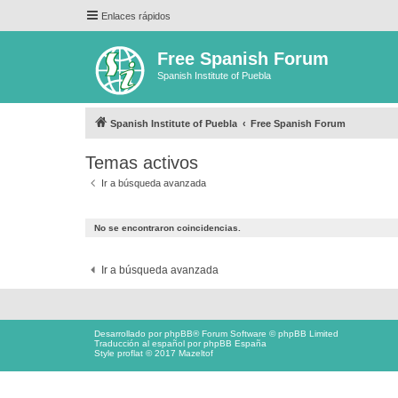
Enlaces rápidos
Free Spanish Forum
Spanish Institute of Puebla
Spanish Institute of Puebla
Free Spanish Forum
Temas activos
Ir a búsqueda avanzada
No se encontraron coincidencias.
Ir a búsqueda avanzada
Desarrollado por
phpBB
® Forum Software © phpBB Limited
Traducción al español por
phpBB España
Style proflat © 2017
Mazeltof