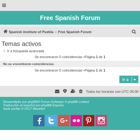
Free Spanish Forum
B
Spanish Institute of Puebla
Free Spanish Forum
u
Temas activos
s
Ir a búsqueda avanzada
c
Se encontraron 0 coincidencias •Página
1
de
1
a
No se encontraron coincidencias.
r
Se encontraron 0 coincidencias •Página
1
de
1
Ir a
Todos los horarios son
UTC-05:00
Desarrollado por
phpBB
® Forum Software © phpBB Limited
Traducción al español por
phpBB España
Style proflat © 2017
Mazeltof