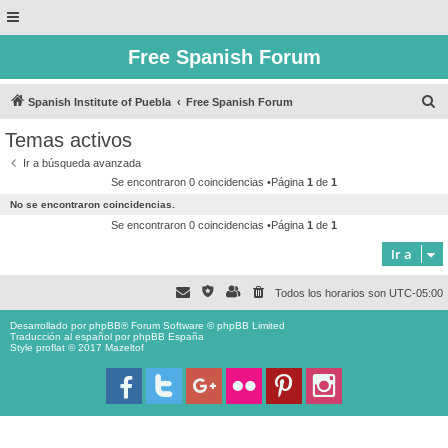
Free Spanish Forum
B
Spanish Institute of Puebla
Free Spanish Forum
u
Temas activos
s
Ir a búsqueda avanzada
c
Se encontraron 0 coincidencias •Página
1
de
1
a
No se encontraron coincidencias.
r
Se encontraron 0 coincidencias •Página
1
de
1
Ir a
Todos los horarios son
UTC-05:00
Desarrollado por
phpBB
® Forum Software © phpBB Limited
Traducción al español por
phpBB España
Style proflat © 2017
Mazeltof