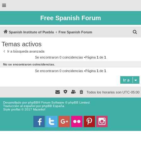
Free Spanish Forum
B
Spanish Institute of Puebla
Free Spanish Forum
u
Temas activos
s
Ir a búsqueda avanzada
c
Se encontraron 0 coincidencias •Página
1
de
1
a
No se encontraron coincidencias.
r
Se encontraron 0 coincidencias •Página
1
de
1
Ir a
Todos los horarios son
UTC-05:00
Desarrollado por
phpBB
® Forum Software © phpBB Limited
Traducción al español por
phpBB España
Style proflat © 2017
Mazeltof