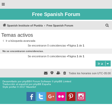
Free Spanish Forum
B
Spanish Institute of Puebla
Free Spanish Forum
u
Temas activos
s
Ir a búsqueda avanzada
c
Se encontraron 0 coincidencias •Página
1
de
1
a
No se encontraron coincidencias.
r
Se encontraron 0 coincidencias •Página
1
de
1
Ir a
Todos los horarios son
UTC-05:00
Desarrollado por
phpBB
® Forum Software © phpBB Limited
Traducción al español por
phpBB España
Style proflat © 2017
Mazeltof