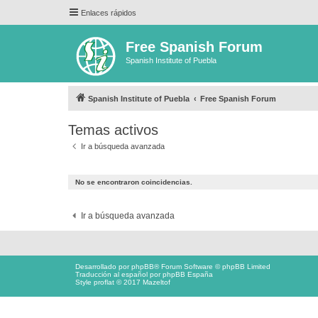
Enlaces rápidos
Free Spanish Forum
Spanish Institute of Puebla
Spanish Institute of Puebla
Free Spanish Forum
Temas activos
Ir a búsqueda avanzada
No se encontraron coincidencias.
Ir a búsqueda avanzada
Desarrollado por
phpBB
® Forum Software © phpBB Limited
Traducción al español por
phpBB España
Style proflat © 2017
Mazeltof