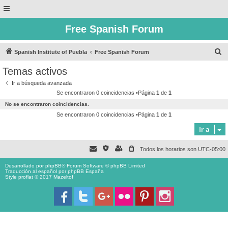
Free Spanish Forum
B
Spanish Institute of Puebla
Free Spanish Forum
u
Temas activos
s
Ir a búsqueda avanzada
c
Se encontraron 0 coincidencias •Página
1
de
1
a
No se encontraron coincidencias.
r
Se encontraron 0 coincidencias •Página
1
de
1
Ir a
Todos los horarios son
UTC-05:00
Desarrollado por
phpBB
® Forum Software © phpBB Limited
Traducción al español por
phpBB España
Style proflat © 2017
Mazeltof