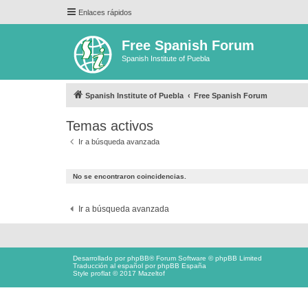
Enlaces rápidos
Free Spanish Forum
Spanish Institute of Puebla
Spanish Institute of Puebla
Free Spanish Forum
Temas activos
Ir a búsqueda avanzada
No se encontraron coincidencias.
Ir a búsqueda avanzada
Desarrollado por
phpBB
® Forum Software © phpBB Limited
Traducción al español por
phpBB España
Style proflat © 2017
Mazeltof