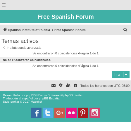
Free Spanish Forum
B
Spanish Institute of Puebla
Free Spanish Forum
u
Temas activos
s
Ir a búsqueda avanzada
c
Se encontraron 0 coincidencias •Página
1
de
1
a
No se encontraron coincidencias.
r
Se encontraron 0 coincidencias •Página
1
de
1
Ir a
Todos los horarios son
UTC-05:00
Desarrollado por
phpBB
® Forum Software © phpBB Limited
Traducción al español por
phpBB España
Style proflat © 2017
Mazeltof