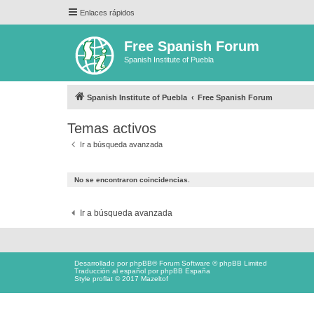
Enlaces rápidos
Free Spanish Forum
Spanish Institute of Puebla
Spanish Institute of Puebla
Free Spanish Forum
Temas activos
Ir a búsqueda avanzada
No se encontraron coincidencias.
Ir a búsqueda avanzada
Desarrollado por
phpBB
® Forum Software © phpBB Limited
Traducción al español por
phpBB España
Style proflat © 2017
Mazeltof