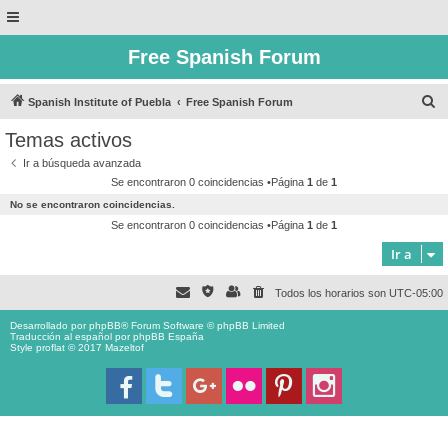
Free Spanish Forum
B
Spanish Institute of Puebla
Free Spanish Forum
u
Temas activos
s
Ir a búsqueda avanzada
c
Se encontraron 0 coincidencias •Página
1
de
1
a
No se encontraron coincidencias.
r
Se encontraron 0 coincidencias •Página
1
de
1
Ir a
Todos los horarios son
UTC-05:00
Desarrollado por
phpBB
® Forum Software © phpBB Limited
Traducción al español por
phpBB España
Style proflat © 2017
Mazeltof