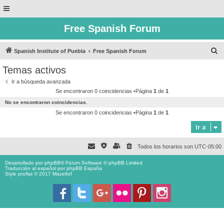
Free Spanish Forum
B
Spanish Institute of Puebla
Free Spanish Forum
u
Temas activos
s
Ir a búsqueda avanzada
c
Se encontraron 0 coincidencias •Página
1
de
1
a
No se encontraron coincidencias.
r
Se encontraron 0 coincidencias •Página
1
de
1
Ir a
Todos los horarios son
UTC-05:00
Desarrollado por
phpBB
® Forum Software © phpBB Limited
Traducción al español por
phpBB España
Style proflat © 2017
Mazeltof