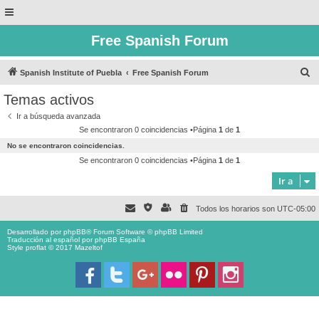
Free Spanish Forum
B
Spanish Institute of Puebla
Free Spanish Forum
u
Temas activos
s
Ir a búsqueda avanzada
c
Se encontraron 0 coincidencias •Página
1
de
1
a
No se encontraron coincidencias.
r
Se encontraron 0 coincidencias •Página
1
de
1
Ir a
Todos los horarios son
UTC-05:00
Desarrollado por
phpBB
® Forum Software © phpBB Limited
Traducción al español por
phpBB España
Style proflat © 2017
Mazeltof