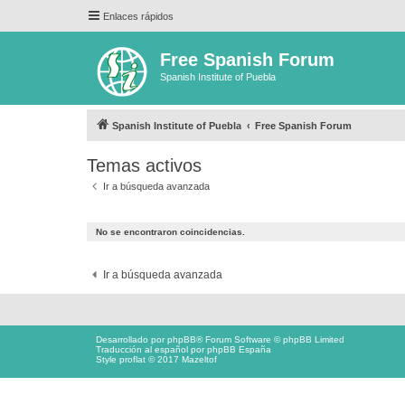
Enlaces rápidos
Free Spanish Forum
Spanish Institute of Puebla
Spanish Institute of Puebla
Free Spanish Forum
Temas activos
Ir a búsqueda avanzada
No se encontraron coincidencias.
Ir a búsqueda avanzada
Desarrollado por
phpBB
® Forum Software © phpBB Limited
Traducción al español por
phpBB España
Style proflat © 2017
Mazeltof