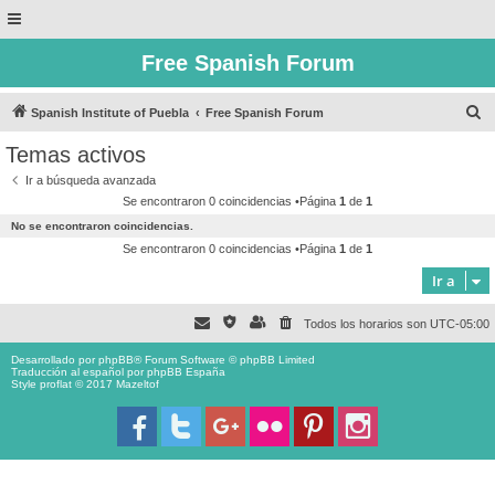
Free Spanish Forum
B
Spanish Institute of Puebla
Free Spanish Forum
u
Temas activos
s
Ir a búsqueda avanzada
c
Se encontraron 0 coincidencias •Página
1
de
1
a
No se encontraron coincidencias.
r
Se encontraron 0 coincidencias •Página
1
de
1
Ir a
Todos los horarios son
UTC-05:00
Desarrollado por
phpBB
® Forum Software © phpBB Limited
Traducción al español por
phpBB España
Style proflat © 2017
Mazeltof