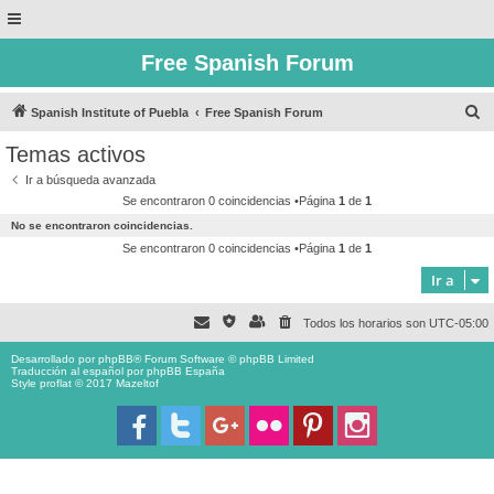
Free Spanish Forum
B
Spanish Institute of Puebla
Free Spanish Forum
u
Temas activos
s
Ir a búsqueda avanzada
c
Se encontraron 0 coincidencias •Página
1
de
1
a
No se encontraron coincidencias.
r
Se encontraron 0 coincidencias •Página
1
de
1
Ir a
Todos los horarios son
UTC-05:00
Desarrollado por
phpBB
® Forum Software © phpBB Limited
Traducción al español por
phpBB España
Style proflat © 2017
Mazeltof