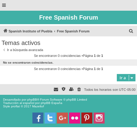
Free Spanish Forum
B
Spanish Institute of Puebla
Free Spanish Forum
u
Temas activos
s
Ir a búsqueda avanzada
c
Se encontraron 0 coincidencias •Página
1
de
1
a
No se encontraron coincidencias.
r
Se encontraron 0 coincidencias •Página
1
de
1
Ir a
Todos los horarios son
UTC-05:00
Desarrollado por
phpBB
® Forum Software © phpBB Limited
Traducción al español por
phpBB España
Style proflat © 2017
Mazeltof