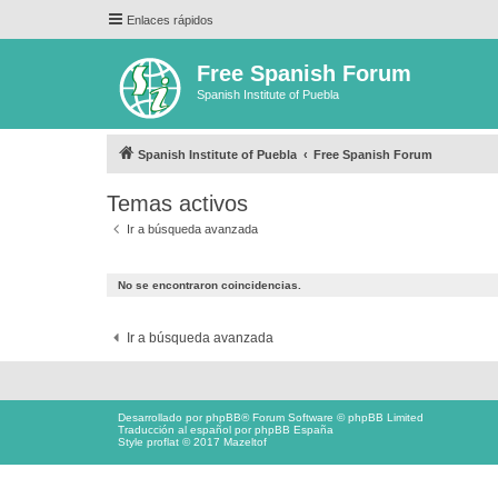
Enlaces rápidos
Free Spanish Forum
Spanish Institute of Puebla
Spanish Institute of Puebla
Free Spanish Forum
Temas activos
Ir a búsqueda avanzada
No se encontraron coincidencias.
Ir a búsqueda avanzada
Desarrollado por
phpBB
® Forum Software © phpBB Limited
Traducción al español por
phpBB España
Style proflat © 2017
Mazeltof