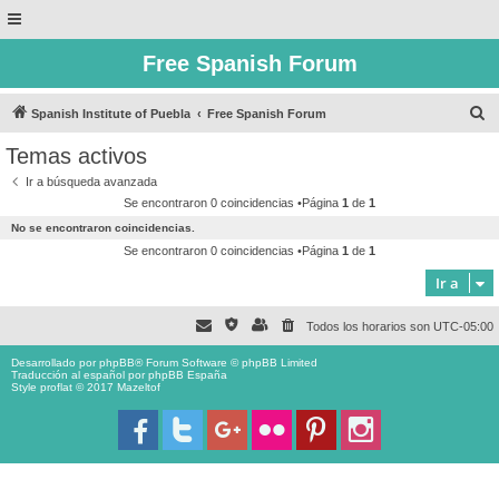
Free Spanish Forum
B
Spanish Institute of Puebla
Free Spanish Forum
u
Temas activos
s
Ir a búsqueda avanzada
c
Se encontraron 0 coincidencias •Página
1
de
1
a
No se encontraron coincidencias.
r
Se encontraron 0 coincidencias •Página
1
de
1
Ir a
Todos los horarios son
UTC-05:00
Desarrollado por
phpBB
® Forum Software © phpBB Limited
Traducción al español por
phpBB España
Style proflat © 2017
Mazeltof