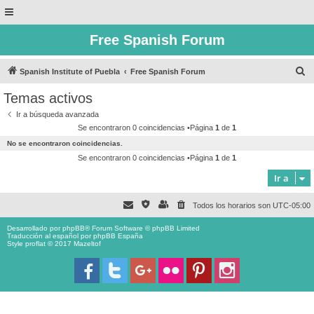
Free Spanish Forum
B
Spanish Institute of Puebla
Free Spanish Forum
u
Temas activos
s
Ir a búsqueda avanzada
c
Se encontraron 0 coincidencias •Página
1
de
1
a
No se encontraron coincidencias.
r
Se encontraron 0 coincidencias •Página
1
de
1
Ir a
Todos los horarios son
UTC-05:00
Desarrollado por
phpBB
® Forum Software © phpBB Limited
Traducción al español por
phpBB España
Style proflat © 2017
Mazeltof