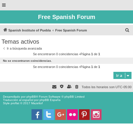
Free Spanish Forum
B
Spanish Institute of Puebla
Free Spanish Forum
u
Temas activos
s
Ir a búsqueda avanzada
c
Se encontraron 0 coincidencias •Página
1
de
1
a
No se encontraron coincidencias.
r
Se encontraron 0 coincidencias •Página
1
de
1
Ir a
Todos los horarios son
UTC-05:00
Desarrollado por
phpBB
® Forum Software © phpBB Limited
Traducción al español por
phpBB España
Style proflat © 2017
Mazeltof