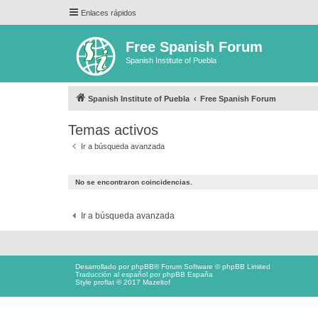
Enlaces rápidos
Free Spanish Forum
Spanish Institute of Puebla
Spanish Institute of Puebla
Free Spanish Forum
Temas activos
Ir a búsqueda avanzada
No se encontraron coincidencias.
Ir a búsqueda avanzada
Desarrollado por
phpBB
® Forum Software © phpBB Limited
Traducción al español por
phpBB España
Style proflat © 2017
Mazeltof