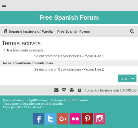
Free Spanish Forum
B
Spanish Institute of Puebla
Free Spanish Forum
u
Temas activos
s
Ir a búsqueda avanzada
c
Se encontraron 0 coincidencias •Página
1
de
1
a
No se encontraron coincidencias.
r
Se encontraron 0 coincidencias •Página
1
de
1
Ir a
Todos los horarios son
UTC-05:00
Desarrollado por
phpBB
® Forum Software © phpBB Limited
Traducción al español por
phpBB España
Style proflat © 2017
Mazeltof