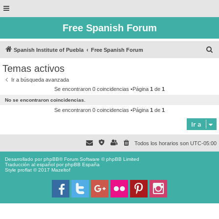
Free Spanish Forum
B
Spanish Institute of Puebla
Free Spanish Forum
u
Temas activos
s
Ir a búsqueda avanzada
c
Se encontraron 0 coincidencias •Página
1
de
1
a
No se encontraron coincidencias.
r
Se encontraron 0 coincidencias •Página
1
de
1
Ir a
Todos los horarios son
UTC-05:00
Desarrollado por
phpBB
® Forum Software © phpBB Limited
Traducción al español por
phpBB España
Style proflat © 2017
Mazeltof