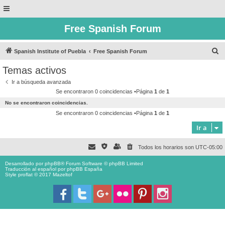
Free Spanish Forum
B
Spanish Institute of Puebla
Free Spanish Forum
u
Temas activos
s
Ir a búsqueda avanzada
c
Se encontraron 0 coincidencias •Página
1
de
1
a
No se encontraron coincidencias.
r
Se encontraron 0 coincidencias •Página
1
de
1
Ir a
Todos los horarios son
UTC-05:00
Desarrollado por
phpBB
® Forum Software © phpBB Limited
Traducción al español por
phpBB España
Style proflat © 2017
Mazeltof