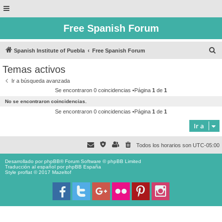
Free Spanish Forum
B
Spanish Institute of Puebla
Free Spanish Forum
u
Temas activos
s
Ir a búsqueda avanzada
c
Se encontraron 0 coincidencias •Página
1
de
1
a
No se encontraron coincidencias.
r
Se encontraron 0 coincidencias •Página
1
de
1
Ir a
Todos los horarios son
UTC-05:00
Desarrollado por
phpBB
® Forum Software © phpBB Limited
Traducción al español por
phpBB España
Style proflat © 2017
Mazeltof