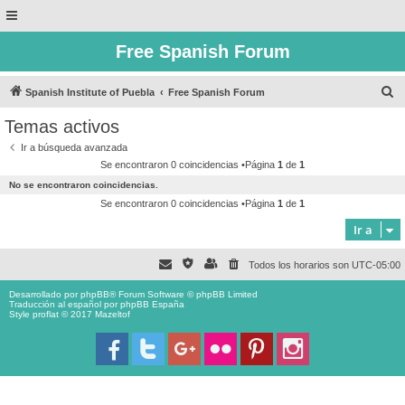
Free Spanish Forum
B
Spanish Institute of Puebla
Free Spanish Forum
u
Temas activos
s
Ir a búsqueda avanzada
c
Se encontraron 0 coincidencias •Página
1
de
1
a
No se encontraron coincidencias.
r
Se encontraron 0 coincidencias •Página
1
de
1
Ir a
Todos los horarios son
UTC-05:00
Desarrollado por
phpBB
® Forum Software © phpBB Limited
Traducción al español por
phpBB España
Style proflat © 2017
Mazeltof