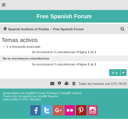
Free Spanish Forum
B
Spanish Institute of Puebla
Free Spanish Forum
u
Temas activos
s
Ir a búsqueda avanzada
c
Se encontraron 0 coincidencias •Página
1
de
1
a
No se encontraron coincidencias.
r
Se encontraron 0 coincidencias •Página
1
de
1
Ir a
Todos los horarios son
UTC-05:00
Desarrollado por
phpBB
® Forum Software © phpBB Limited
Traducción al español por
phpBB España
Style proflat © 2017
Mazeltof