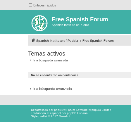
Enlaces rápidos
Free Spanish Forum
Spanish Institute of Puebla
Spanish Institute of Puebla
Free Spanish Forum
Temas activos
Ir a búsqueda avanzada
No se encontraron coincidencias.
Ir a búsqueda avanzada
Desarrollado por
phpBB
® Forum Software © phpBB Limited
Traducción al español por
phpBB España
Style proflat © 2017
Mazeltof